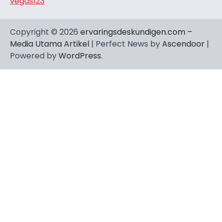
vegas123
Copyright © 2026
ervaringsdeskundigen.com –
Media Utama Artikel
| Perfect News by
Ascendoor
|
Powered by
WordPress
.