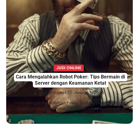
JUDI ONLINE
Cara Mengalahkan Robot Poker: Tips Bermain di
Server dengan Keamanan Ketat
Paul Gonzalez
Januari 5, 2026
Cara Mengalahkan Robot Poker: Tips Bermain di Server
dengan Keamanan Ketat Terlebih lagi, persaingan
poker daring tahun 2026 bukan lagi…