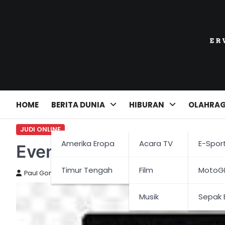
Skip
to
content
HOME
BERITA DUNIA
HIBURAN
OLAHRA
JUDI ONLINE
Amerika Eropa
Acara TV
E-Spor
Event Natal Casino Onlin
Timur Tengah
Film
MotoG
Paul Gonzalez
Februari 28, 2026
Musik
Sepak 