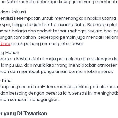
no Natal memiliki beberapa keunggulan yang membuatnya 
dan Eksklusif
memiliki kesempatan untuk memenangkan hadiah utama, m
ee spin, hingga hadiah fisik bernuansa Natal. Beberapa pl
her belanja dan gadget terbaru sebagai reward bagi pe
ungan tambahan, beberapa pemain juga mencari reko
 baru
untuk peluang menang lebih besar.
ng Meriah
enakan kostum Natal, meja permainan di hiasi dengan dek
, lampu LED, dan musik latar yang menciptakan atmosfer h
an dan membuat pengalaman bermain lebih imersif.
l-Time
langsung secara real-time, memungkinkan pemain meliha
dan bersaing dengan peserta lain. Sensasi ini meningkat
nan semakin menegangkan.
n yang Di Tawarkan