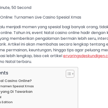
inute, 50 Second
 Online: Turnamen Live Casino Spesial Xmas
alu menjadi momen yang spesial bagi banyak orang, tidak
nline. Tahun ini, event Natal casino online hadir denga
l yang memberikan pengalaman bermain lebih seru, interakt
ik. Artikel ini akan membahas secara lengkap tentang e
sme permainan, keuntungan, hingga tips agar peluang m
asi lebih lengkap, bisa cek artikel
ervaringsdeskundigen.
no Natal terbaru.
ents
tal Casino Online?
rnamen Spesial Xmas
 yang Di Tawarkan
l
 Edition