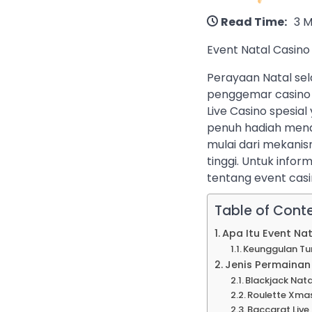
Read Time:
3 M
Event Natal Casino
Perayaan Natal sel
penggemar casino o
Live Casino spesia
penuh hadiah menar
mulai dari mekani
tinggi. Untuk inform
tentang event casi
Table of Cont
Apa Itu Event Na
Keunggulan Tu
Jenis Permainan
Blackjack Nata
Roulette Xmas
Baccarat Live