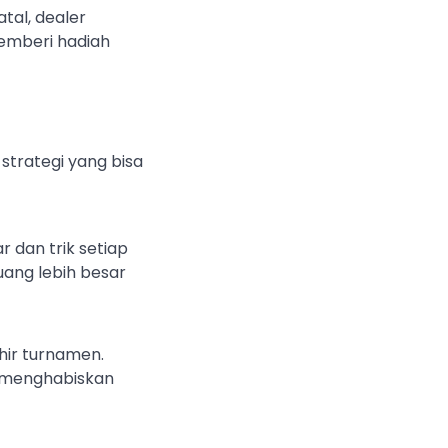
tal, dealer
emberi hadiah
trategi yang bisa
 dan trik setiap
ang lebih besar
hir turnamen.
sa menghabiskan