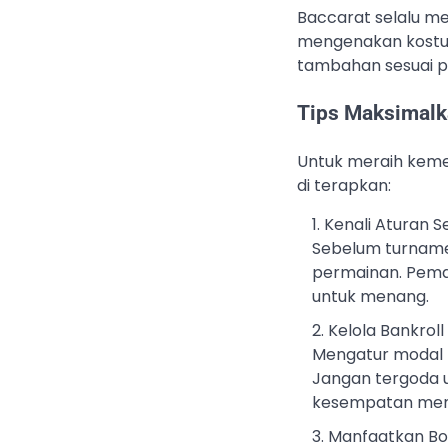
Baccarat selalu me
mengenakan kostum
tambahan sesuai p
Tips Maksimal
Untuk meraih keme
di terapkan:
Kenali Aturan 
Sebelum turnamen
permainan. Pemai
untuk menang.
Kelola Bankroll
Mengatur modal p
Jangan tergoda u
kesempatan mem
Manfaatkan Bo