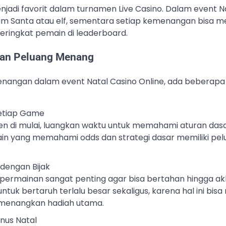
njadi favorit dalam turnamen Live Casino. Dalam event Na
 Santa atau elf, sementara setiap kemenangan bisa m
eringkat pemain di leaderboard.
kan Peluang Menang
nangan dalam event Natal Casino Online, ada beberapa s
Setiap Game
 di mulai, luangkan waktu untuk memahami aturan dasar
n yang memahami odds dan strategi dasar memiliki pelu
 dengan Bijak
ermainan sangat penting agar bisa bertahan hingga ak
ntuk bertaruh terlalu besar sekaligus, karena hal ini bi
enangkan hadiah utama.
nus Natal