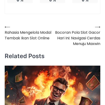
0
%
0
%
0
%
⟵
⟶
Navigasi
Rahasia Mengelola Modal
Bocoran Pola Slot Gacor
pos
Tembak Ikan Slot Online
Hari Ini: Navigasi Cerdas
Menuju Maxwin
Related Posts