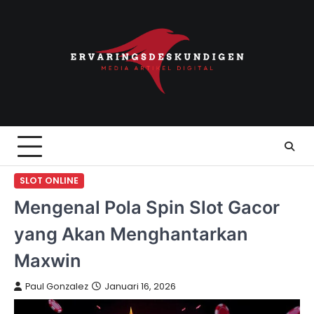
Skip
to
content
SLOT ONLINE
Mengenal Pola Spin Slot Gacor
yang Akan Menghantarkan
Maxwin
Paul Gonzalez
Januari 16, 2026