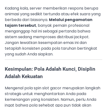
Kadang kala, server memberikan respons berupa
animasi yang sedikit tertunda atau efek suara yang
berbeda dari biasanya.
Melalui pengamatan
tajam tersebut
, banyak pemain profesional
menganggap hal ini sebagai pertanda bahwa
sistem sedang memproses distribusi jackpot.
Jangan lewatkan kesempatan emas ini dan
tetaplah konsisten pada pola taruhan bertingkat
yang sudah Anda siapkan.
Kesimpulan: Pola Adalah Kunci, Disiplin
Adalah Kekuatan
Mengenal pola spin slot gacor merupakan langkah
strategis untuk menghantarkan Anda pada
kemenangan yang konsisten. Namun, perlu Anda
ingat bahwa pola sehebat apa pun tidak akan