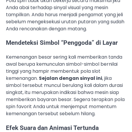
Pola spin tidak akan bekerja secara maksimal jika
Anda abai terhadap sinyal visual yang mesin
tampilkan. Anda harus menjadi pengamat yang jeli
sebelum mengeksekusi urutan putaran yang sudah
Anda rencanakan dengan matang.
Mendeteksi Simbol “Penggoda” di Layar
Kemenangan besar sering kali memberikan tanda
awal berupa kemunculan simbol-simbol bernilai
tinggi yang hampir membentuk pola slot
kemenangan.
Sejalan dengan sinyal ini
, jika
simbol tersebut muncul berulang kali dalam durasi
singkat, itu merupakan indikasi bahwa mesin siap
memberikan bayaran besar. Segera terapkan pola
spin favorit Anda untuk menjemput momentum
kemenangan tersebut sebelum hilang.
Efek Suara dan Animasi Tertunda