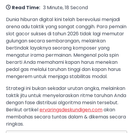
Read Time:
3 Minute, 18 Second
Dunia hiburan digital kini telah berevolusi menjadi
arena adu taktik yang sangat canggih. Para pemain
slot gacor sukses di tahun 2026 tidak lagi memutar
gulungan secara sembarangan, melainkan
bertindak layaknya seorang komposer yang
mengatur irama permainan. Mengenal pola spin
berarti Anda memahami kapan harus menekan
pedal gas melalui taruhan tinggi dan kapan harus
mengerem untuk menjaga stabilitas modal.
Strategi ini bukan sekadar urutan angka, melainkan
taktik jitu untuk menyelaraskan ritme taruhan Anda
dengan fase distribusi algoritma mesin tersebut.
Berikut artikel
ervaringsdeskundigen.com
akan
membahas secara tuntas dalam & dikemas secara
ringkas.