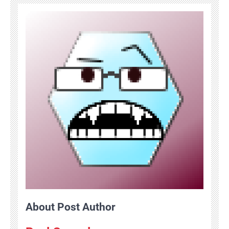
About Post Author