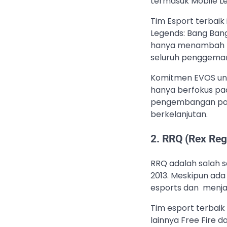
termasuk Mobile Le
Tim Esport terbaik 
Legends: Bang Ban
hanya menambah rep
seluruh penggemar 
Komitmen EVOS un
hanya berfokus pad
pengembangan para 
berkelanjutan.
2. RRQ (Rex Re
RRQ adalah salah s
2013. Meskipun ada
esports dan menjadi
Tim esport terbaik 
lainnya Free Fire 