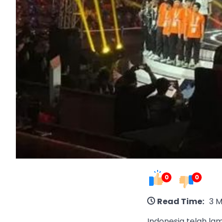
0
0
Read Time:
3 M
Indonesia telah la