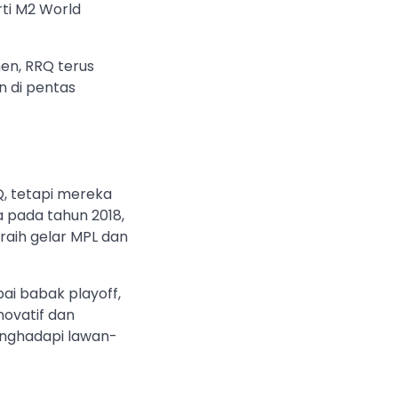
rti M2 World
en, RRQ terus
 di pentas
Q, tetapi mereka
a pada tahun 2018,
raih gelar MPL dan
ai babak playoff,
novatif dan
nghadapi lawan-