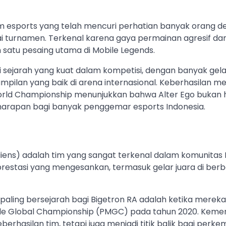
tim esports yang telah mencuri perhatian banyak orang 
ai turnamen. Terkenal karena gaya permainan agresif dan 
h satu pesaing utama di Mobile Legends.
iki sejarah yang kuat dalam kompetisi, dengan banyak gela
pilan yang baik di arena internasional. Keberhasilan me
World Championship menunjukkan bahwa Alter Ego bukan 
 harapan bagi banyak penggemar esports Indonesia.
liens) adalah tim yang sangat terkenal dalam komunitas
 prestasi yang mengesankan, termasuk gelar juara di be
aling bersejarah bagi Bigetron RA adalah ketika mereka
ile Global Championship (PMGC) pada tahun 2020. Keme
erhasilan tim, tetapi juga menjadi titik balik bagi perk