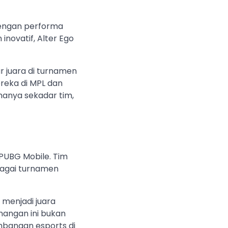
dengan performa
inovatif, Alter Ego
r juara di turnamen
reka di MPL dan
hanya sekadar tim,
 PUBG Mobile. Tim
rbagai turnamen
 menjadi juara
nangan ini bukan
embangan esports di