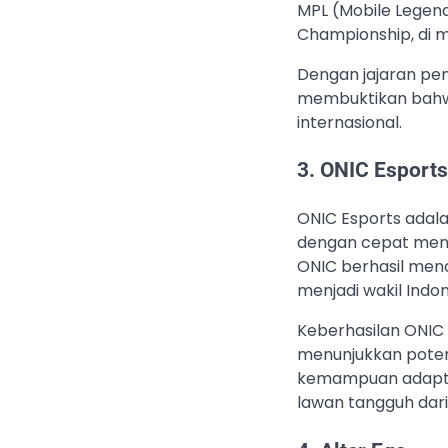
MPL (Mobile Legend
Championship, di 
Dengan jajaran pe
membuktikan bahwa
internasional.
3. ONIC Esports
ONIC Esports adala
dengan cepat menjad
ONIC berhasil men
menjadi wakil Indon
Keberhasilan ONIC
menunjukkan potens
kemampuan adapta
lawan tangguh dari