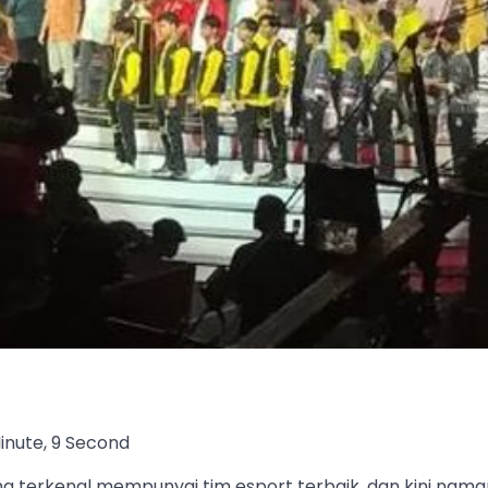
inute, 9 Second
ma terkenal mempunyai tim esport terbaik, dan kini nam